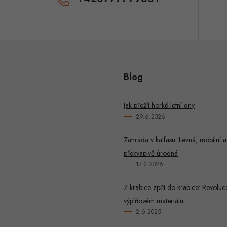
Blog
Jak přežít horké letní dny
29.6.2026
Zahrada v kalfasu: Levná, mobilní a
překvapivě úrodná
17.2.2026
Z krabice zpět do krabice: Revoluc
výplňovém materiálu
2.6.2025