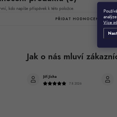
vní, kdo napíše příspěvek k této položce.
Používá
analýze
PŘIDAT HODNOCENÍ
Více in
Nas
Jiří Jícha
7.8.2026