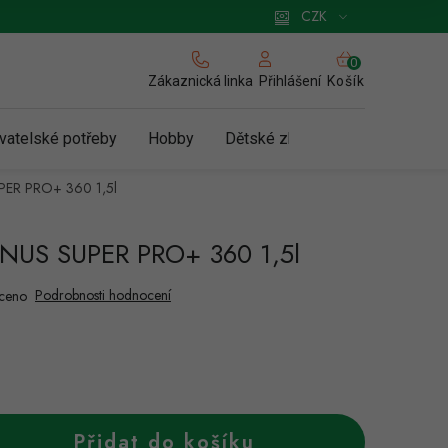
 pro podnikatele
Způsob doručení a platby
Zásady používání cookies
CZK
NÁKUPNÍ
KOŠÍK
Zákaznická linka
Košík
Přihlášení
vatelské potřeby
Hobby
Dětské zboží a hračky
N
UPER PRO+ 360 1,5l
ENUS SUPER PRO+ 360 1,5l
Podrobnosti hodnocení
ceno
Přidat do košíku