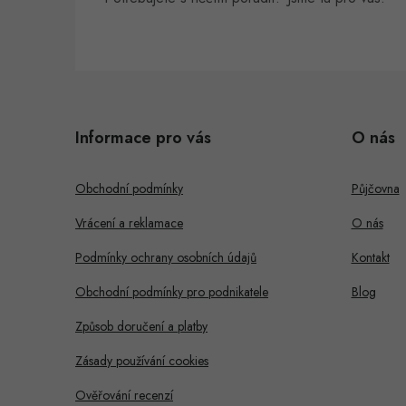
Z
á
Informace pro vás
O nás
p
a
Obchodní podmínky
Půjčovna
t
Vrácení a reklamace
O nás
í
Podmínky ochrany osobních údajů
Kontakt
Obchodní podmínky pro podnikatele
Blog
Způsob doručení a platby
Zásady používání cookies
Ověřování recenzí