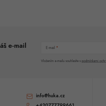
áš e-mail
E-mail
Vložením e-mailu souhlasíte s
podmínkami ochr
info
@
huka.cz
+420777799661