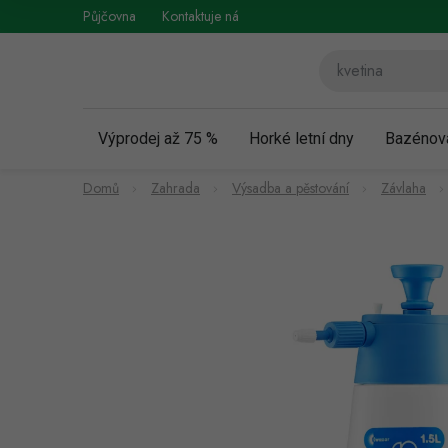
Přejít
Půjčovna
Kontaktuje nás
Obchodní podmínky
Vráce
na
obsah
Výprodej až 75 %
Horké letní dny
Bazénov
Domů
Zahrada
Výsadba a pěstování
Závlaha