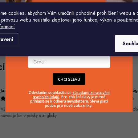
me cookies, abychom Vám umožnili pohodlné prohlížení webu a 
 provozu webu neustále zlepšovali jeho funkce, výkon a použitelno
formací
Komu ji máme poslat?
tavení
Souhl
E-mailová adresa
CHCI SLEVU
Ján Kubala
Odesláním souhlasíte se
zásadami zpracování
osobních údajů
. Pro získání slevy je nutné
7.8.2026
5.8.2026
přihlásit se k odběru newsletteru. Sleva platí
pouze pro nové zákazníky.
Všetko bolo super ale škoda že
Velmi rychlé odeslání. Spok
návod je len v polsky a anglicky .