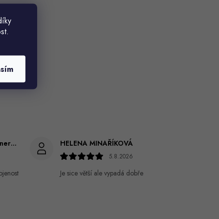
díky
st.
asím
Gabriela Březinová Vágnerová
HELENA MINAŘÍKOVÁ
5.8.2026
ojenost
Je sice větší ale vypadá dobře