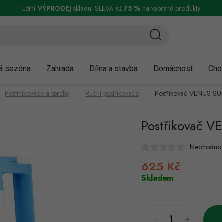
ní a reklamace
Podmínky ochrany osobních údajů
Obchodní podmínky
Letní
VÝPRODEJ
skladu: SLEVA až
75 %
na vybrané produkty
á sezóna
Zahrada
Dílna a stavba
Domácnost
Cho
Postrřikovače a sprchy
Ruční postřikovače
Postřikovač VENUS S
Postřikovač V
Neohodno
625 Kč
Měrná
cena:
Skladem