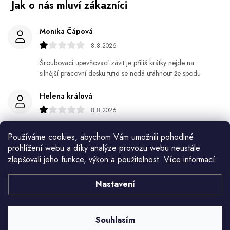
Monika Čápová
8.8.2026
Šroubovací upevňovací závit je příliš krátky nejde na
silnější pracovní desku tutid se nedá utáhnout že spodu
Helena králová
8.8.2026
Objednala jsem si kvetinace a jede n byl praskly dole a
Používáme cookies, abychom Vám umožnili pohodlné
kdyz jsem napsala jak to budem resit tak zadna odpoved
prohlížení webu a díky analýze provozu webu neustále
zlepšovali jeho funkce, výkon a použitelnost.
Více informací
Jiří Jícha
7.8.2026
Nastavení
Ján Kubala
7.8.2026
Souhlasím
Všetko bolo super ale škoda že návod je len v polsky a