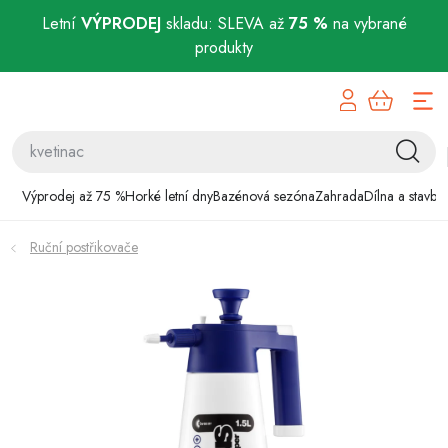
Letní
VÝPRODEJ
skladu: SLEVA až
75 %
na vybrané
produkty
Přejít
Výprodej až 75 %
na
obsah
Horké letní dny
Bazénová sezóna
Výprodej až 75 %
Horké letní dny
Bazénová sezóna
Zahrada
Dílna a stavba
Zahrada
Ruční postřikovače
Dílna a stavba
Domácnost
Chovatelské potřeby