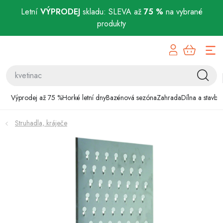
Letní
VÝPRODEJ
skladu: SLEVA až
75 %
na vybrané
produkty
Přejít
Výprodej až 75 %
na
obsah
Horké letní dny
Bazénová sezóna
Výprodej až 75 %
Horké letní dny
Bazénová sezóna
Zahrada
Dílna a stavba
Zahrada
Struhadla, kráječe
Dílna a stavba
Domácnost
Chovatelské potřeby