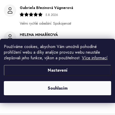
Gabriela Březinová Vágnerová
5.8.2026
Velmi rychlé odeslání. Spokojenost
HELENA MINAŘÍKOVÁ
5.8.2026
Používáme cookies, abychom Vám umožnili pohodlné
Je sice větší ale vypadá dobře
prohlížení webu a díky analýze provozu webu neustále
zlepšovali jeho funkce, výkon a použitelnost.
Více informací
Ivana Mimrackova
4.8.2026
Nastavení
Jaroslav Kováč
2.8.2026
Souhlasím
Zobrazit další hodnocení