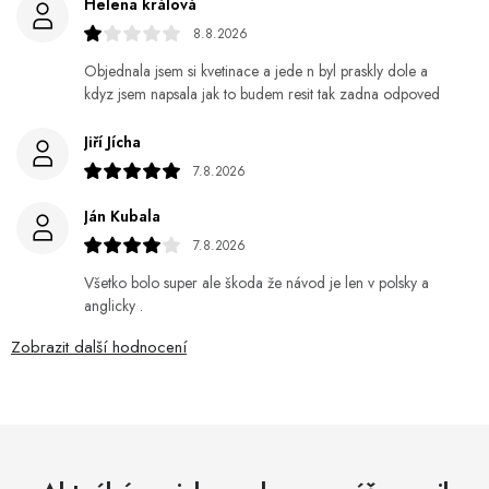
Helena králová
8.8.2026
Objednala jsem si kvetinace a jede n byl praskly dole a
kdyz jsem napsala jak to budem resit tak zadna odpoved
Jiří Jícha
7.8.2026
Ján Kubala
7.8.2026
Všetko bolo super ale škoda že návod je len v polsky a
anglicky .
Zobrazit další hodnocení