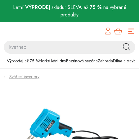
Letní
VÝPRODEJ
skladu: SLEVA až
75 %
na vybrané
produkty
Přejít
Výprodej až 75 %
na
obsah
Horké letní dny
Bazénová sezóna
Výprodej až 75 %
Horké letní dny
Bazénová sezóna
Zahrada
Dílna a stavba
Zahrada
Svářecí invertory
Dílna a stavba
Domácnost
Chovatelské potřeby