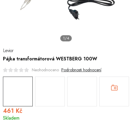
Hobby
Dětské zboží a hračky
Novinky
1/4
World Cleanup Day
Levior
Pájka transformátorová WESTBERG 100W
Akční ceny
Podrobnosti hodnocení
Neohodnoceno
Půjčovna
Kontaktuje nás
Obchodní podmínky
Vrácení a reklamace
461 Kč
Měrná
Skladem
cena: