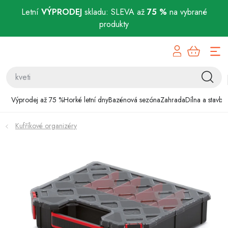
Letní
VÝPRODEJ
skladu: SLEVA až
75 %
na vybrané
produkty
Přejít
Výprodej až 75 %
na
obsah
Horké letní dny
Bazénová sezóna
Výprodej až 75 %
Horké letní dny
Bazénová sezóna
Zahrada
Dílna a stavba
Zahrada
Kufříkové organizéry
Dílna a stavba
Domácnost
Chovatelské potřeby