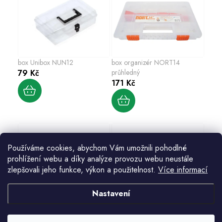
box Unibox NUN12
box organizér NORT14
79 Kč
průhledný
171 Kč
Používáme cookies, abychom Vám umožnili pohodlné
prohlížení webu a díky analýze provozu webu neustále
zlepšovali jeho funkce, výkon a použitelnost.
Více informací
Nastavení
box organizér NOR20,
box organizér NOR16,
65x390x490
65x290x390
229 Kč
243 Kč
172 Kč