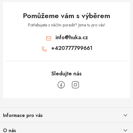
Pomůžeme vám s výběrem
Potřebujete s něčím poradit? Jsme tu pro vás!
info
@
huka.cz
+420777799661
Z
á
Informace pro vás
p
a
Obchodní podmínky
O nás