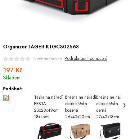
Hobby
Dětské zboží a hračky
Novinky
Organizer TAGER KTGC30256S
World Cleanup Day
Podrobnosti hodnocení
Neohodnoceno
Akční ceny
197 Kč
Měrná
Skladem
Půjčovna
cena:
Kontaktuje nás
Obchodní podmínky
Podobné:
Vrácení a reklamace
Podmínky ochrany osobních údajů
Taška na nářadí
Brašna na nářadí
Brašna na nářadí
Taška 
Obchodní podmínky pro podnikatele
Způsob doručení a platby
FESTA
elektrikářská
elektrikářská
FESTA
❯
Zásady používání cookies
O nás
Blog
23x28x49cm
kožená
černá
61x27
18kapes
26x43x20cm
27x43x18cm