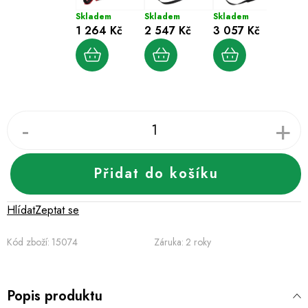
21 %
Skladem
Skladem
Skladem
Sklad
1 264 Kč
2 547 Kč
3 057 Kč
596 
756
Přidat do košíku
Hlídat
Zeptat se
Kód zboží:
15074
Záruka
:
2 roky
Popis produktu