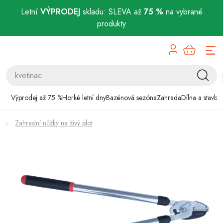
Letní
VÝPRODEJ
skladu: SLEVA až
75 %
na vybrané
produkty
Přejít
Výprodej až 75 %
na
obsah
Horké letní dny
Bazénová sezóna
Výprodej až 75 %
Horké letní dny
Bazénová sezóna
Zahrada
Dílna a stavba
Zahrada
Zahradní nůžky na živý plot
Dílna a stavba
Domácnost
Chovatelské potřeby