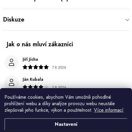
Diskuze
Jiří Jícha
7.8.2026
Ján Kubala
7.8.2026
Používáme cookies, abychom Vám umožnili pohodlné
Všetko bolo super ale škoda že návod je len v polsky a
prohlížení webu a díky analýze provozu webu neustále
anglicky .
zlepšovali jeho funkce, výkon a použitelnost.
Více informací
Gabriela Březinová Vágnerová
Nastavení
5.8.2026