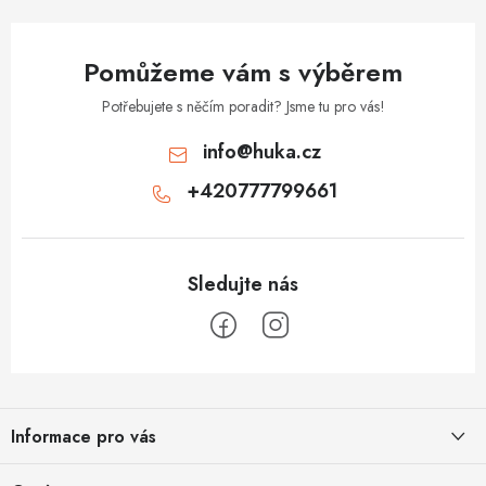
Pomůžeme vám s výběrem
Potřebujete s něčím poradit? Jsme tu pro vás!
info
@
huka.cz
+420777799661
Z
á
Informace pro vás
p
a
Obchodní podmínky