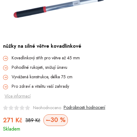
Hobby
Dětské zboží a hračky
Novinky
nůžky na silné větve kovadlinkové
World Cleanup Day
Kovadlinkový střih pro větve až 45 mm
Akční ceny
Pohodlné rukojeti, snižují únavu
Vyvážená konstrukce, délka 75 cm
Půjčovna
Kontaktuje nás
Obchodní podmínky
Pro zdraví a vitalitu vaší zahrady
Vrácení a reklamace
Podmínky ochrany osobních údajů
Více informací
Obchodní podmínky pro podnikatele
Způsob doručení a platby
Zásady používání cookies
O nás
Blog
Podrobnosti hodnocení
Neohodnoceno
–30 %
271 Kč
389 Kč
Měrná
Skladem
cena: