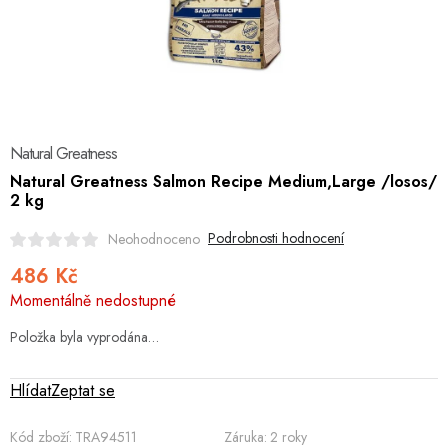
Hobby
Dětské zboží a hračky
Novinky
Natural Greatness
World Cleanup Day
Natural Greatness Salmon Recipe Medium,Large /losos/
2 kg
Akční ceny
Podrobnosti hodnocení
Neohodnoceno
Půjčovna
Kontaktuje nás
Obchodní podmínky
486 Kč
Měrná
Vrácení a reklamace
Podmínky ochrany osobních údajů
Momentálně nedostupné
cena:
Obchodní podmínky pro podnikatele
Způsob doručení a platby
Položka byla vyprodána…
Zásady používání cookies
O nás
Blog
Hlídat
Zeptat se
Kód zboží:
TRA94511
Záruka
:
2 roky