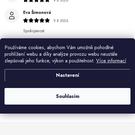
9.8.2026
Eva Šimonová
9.8.2026
Spokojenost
Jiří Jícha
Používáme cookies, abychom Vám umožnili pohodlné
7.8.2026
prohlížení webu a díky analýze provozu webu neustále
zlepšovali jeho funkce, výkon a použitelnost.
Více informací
Ján Kubala
7.8.2026
Nastavení
Všetko bolo super ale škoda že návod je len v polsky a
anglicky .
Souhlasím
Zobrazit další hodnocení