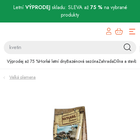
Letní
VÝPRODEJ
skladu: SLEVA až
75 %
na vybrané
produkty
Přejít
Výprodej až 75 %
na
obsah
Horké letní dny
Bazénová sezóna
Výprodej až 75 %
Horké letní dny
Bazénová sezóna
Zahrada
Dílna a stavba
Zahrada
Velká plemena
Dílna a stavba
Domácnost
Chovatelské potřeby