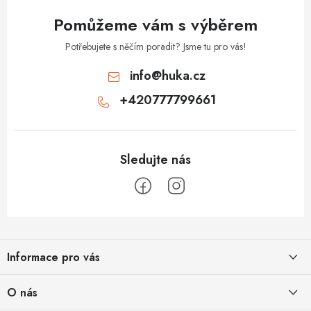
Pomůžeme vám s výběrem
Potřebujete s něčím poradit? Jsme tu pro vás!
info
@
huka.cz
+420777799661
Z
á
Informace pro vás
p
a
Obchodní podmínky
O nás
t
Vrácení a reklamace