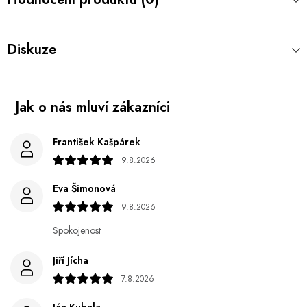
Diskuze
František Kašpárek
9.8.2026
Eva Šimonová
9.8.2026
Spokojenost
Jiří Jícha
7.8.2026
Ján Kubala