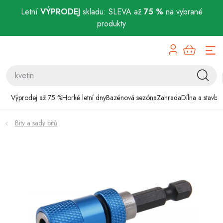
Letní
VÝPRODEJ
skladu: SLEVA až
75 %
na vybrané
produkty
Přejít
Výprodej až 75 %
na
obsah
Horké letní dny
Bazénová sezóna
Výprodej až 75 %
Horké letní dny
Bazénová sezóna
Zahrada
Dílna a stavba
Zahrada
Bity a sady bitů
Dílna a stavba
Domácnost
Chovatelské potřeby