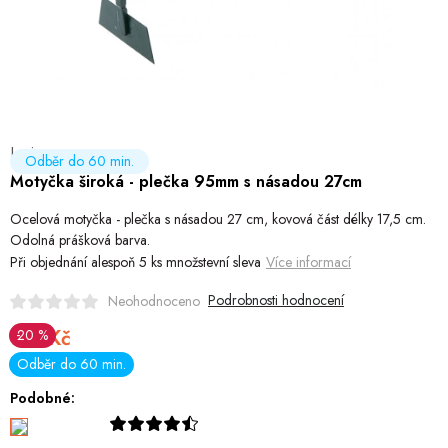
Hobby
Dětské zboží a hračky
Novinky
Levior
World Cleanup Day
Odběr do 60 min.
Motyčka široká - plečka 95mm s násadou 27cm
Akční ceny
Ocelová motyčka - plečka s násadou 27 cm, kovová část délky 17,5 cm.
Odolná prášková barva.
Půjčovna
Kontaktuje nás
Obchodní podmínky
Při objednání alespoň 5 ks množstevní sleva
Více informací
Vrácení a reklamace
Podmínky ochrany osobních údajů
Podrobnosti hodnocení
Neohodnoceno
Obchodní podmínky pro podnikatele
Způsob doručení a platby
121 Kč
20 %
Měrná
Zásady používání cookies
O nás
Blog
Skladem
Odběr do 60 min.
cena:
Podobné: