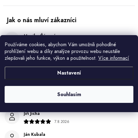
Monika Čápová
Používáme cookies, abychom Vám umožnili pohodlné
8.8.2026
prohlížení webu a díky analýze provozu webu neustále
Šroubovací upevňovací závit je příliš krátky nejde na
zlepšovali jeho funkce, výkon a použitelnost.
Více informací
silnější pracovní desku tutid se nedá utáhnout že spodu
Nastavení
Helena králová
8.8.2026
Objednala jsem si kvetinace a jede n byl praskly dole a
Souhlasím
kdyz jsem napsala jak to budem resit tak zadna odpoved
Jiří Jícha
7.8.2026
Ján Kubala