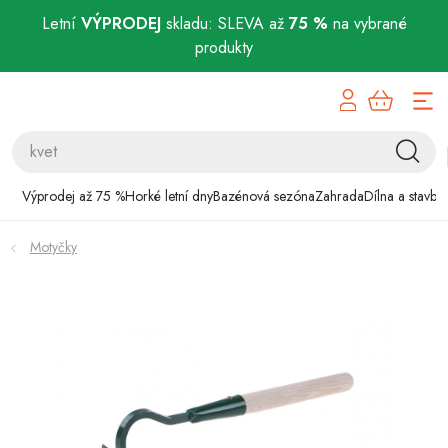
Letní
VÝPRODEJ
skladu: SLEVA až
75 %
na vybrané
produkty
Přejít
Výprodej až 75 %
na
obsah
Horké letní dny
Bazénová sezóna
Výprodej až 75 %
Horké letní dny
Bazénová sezóna
Zahrada
Dílna a stavba
Zahrada
Motyčky
Dílna a stavba
Domácnost
Chovatelské potřeby