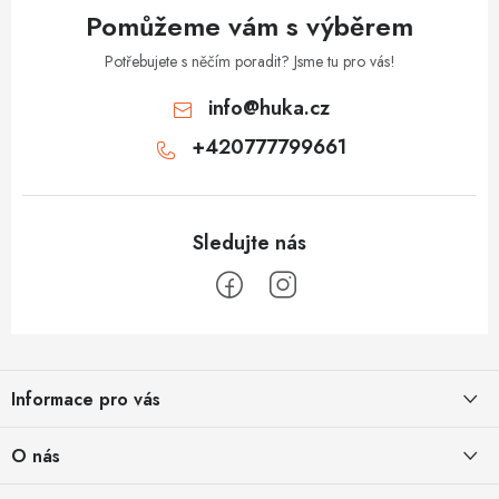
Pomůžeme vám s výběrem
Potřebujete s něčím poradit? Jsme tu pro vás!
info
@
huka.cz
+420777799661
Z
á
Informace pro vás
p
a
Obchodní podmínky
O nás
t
Vrácení a reklamace