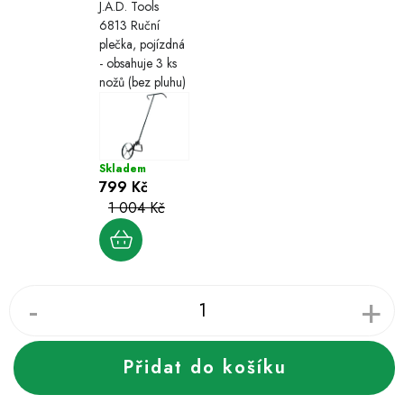
J.A.D. Tools
6813 Ruční
plečka, pojízdná
- obsahuje 3 ks
nožů (bez pluhu)
Skladem
799 Kč
1 004 Kč
Přidat do košíku