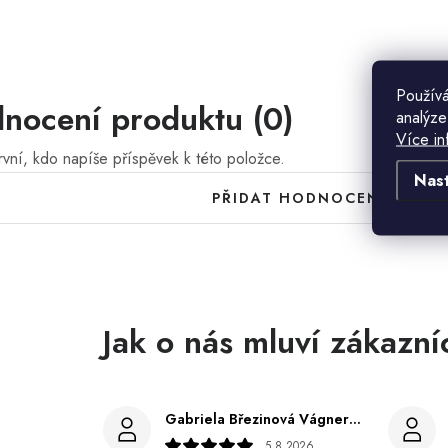
Používá
nocení produktu (0)
analýze
Více in
vní, kdo napíše příspěvek k této položce.
Nas
PŘIDAT HODNOCENÍ
Gabriela Březinová Vágnerová
5.8.2026