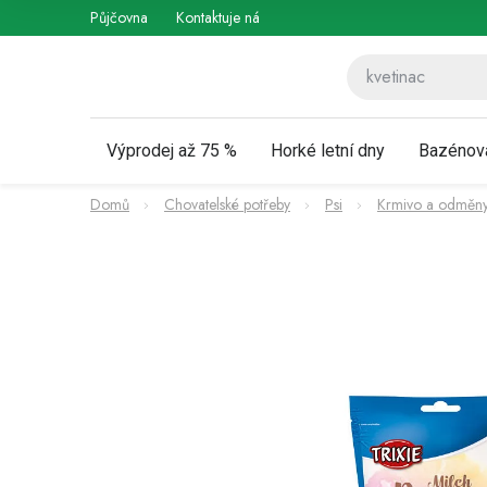
Přejít
Půjčovna
Kontaktuje nás
Obchodní podmínky
Vráce
na
obsah
Výprodej až 75 %
Horké letní dny
Bazénov
Domů
Chovatelské potřeby
Psi
Krmivo a odměny