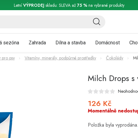
ní a reklamace
Podmínky ochrany osobních údajů
Obchodní podmínky
Letní
VÝPRODEJ
skladu: SLEVA až
75 %
na vybrané produkty
á sezóna
Zahrada
Dílna a stavba
Domácnost
Cho
 pro psy
Vitamíny, minerály, podpůrné prostředky
Čokolády
Mi
Milch Drops s 
Neohodno
126 Kč
Měrná
cena:
Momentálně nedostu
Položka byla vyprodán