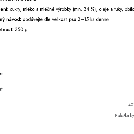
ení:
cukry, mléko a mléčné výrobky (min. 34 %), oleje a tuky, obilo
ný návod:
podávejte dle velikosti psa 3–15 ks denně
tnost:
350 g
ie
t
40
Položka b