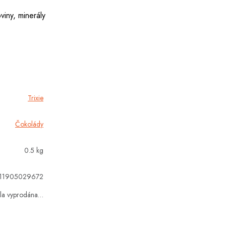
viny, minerály
Trixie
Čokolády
0.5 kg
11905029672
yla vyprodána…