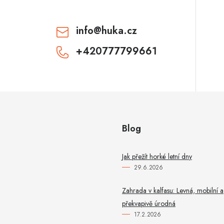
info
@
huka.cz
+420777799661
Blog
Jak přežít horké letní dny
29.6.2026
Zahrada v kalfasu: Levná, mobilní a
překvapivě úrodná
17.2.2026