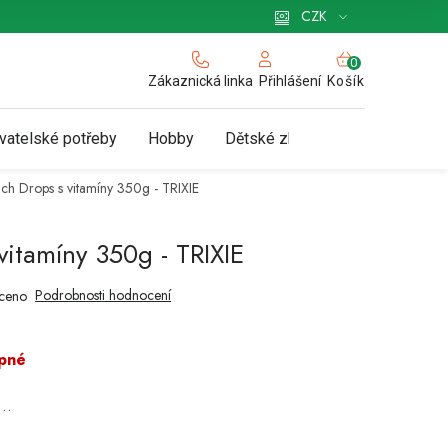
 pro podnikatele
Způsob doručení a platby
Zásady používání cookies
CZK
NÁKUPNÍ
KOŠÍK
Zákaznická linka
Košík
Přihlášení
vatelské potřeby
Hobby
Dětské zboží a hračky
N
lch Drops s vitamíny 350g - TRIXIE
vitamíny 350g - TRIXIE
Podrobnosti hodnocení
ceno
pné
a…