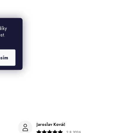
díky
st.
asím
Jaroslav Kováč
2.8.2026