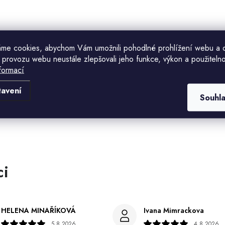
me cookies, abychom Vám umožnili pohodlné prohlížení webu a 
 provozu webu neustále zlepšovali jeho funkce, výkon a použitelno
formací
Komu ji máme poslat?
tavení
Souhl
E-mailová adresa
CHCI SLEVU
Odesláním souhlasíte se
zásadami zpracování
osobních údajů
. Pro získání slevy je nutné
přihlásit se k odběru newsletteru. Sleva platí
pouze pro nové zákazníky.
HELENA MINAŘÍKOVÁ
Ivana Mimrackova
5.8.2026
4.8.2026