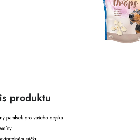
is produktu
tný pamlsek pro vašeho pejska
tamíny
zavíratelném sáčku