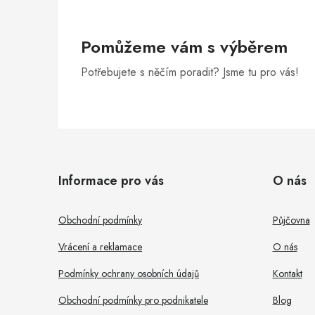
Pomůžeme vám s výběrem
Potřebujete s něčím poradit? Jsme tu pro vás!
Z
á
Informace pro vás
O nás
p
a
Obchodní podmínky
Půjčovna
t
Vrácení a reklamace
O nás
í
Podmínky ochrany osobních údajů
Kontakt
Obchodní podmínky pro podnikatele
Blog