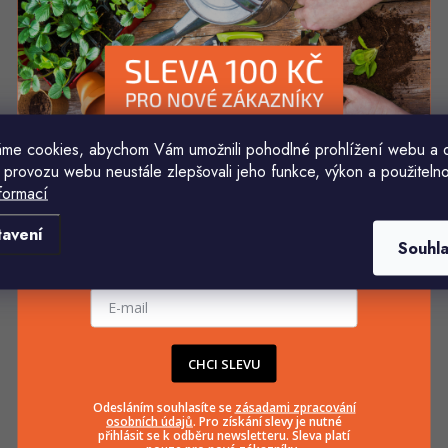
me cookies, abychom Vám umožnili pohodlné prohlížení webu a 
 provozu webu neustále zlepšovali jeho funkce, výkon a použitelno
formací
Komu ji máme poslat?
tavení
Souhl
E-mailová adresa
CHCI SLEVU
Odesláním souhlasíte se
zásadami zpracování
osobních údajů
. Pro získání slevy je nutné
přihlásit se k odběru newsletteru. Sleva platí