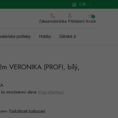
 pro podnikatele
Způsob doručení a platby
Zásady používání cookies
CZK
NÁKUPNÍ
KOŠÍK
Zákaznická linka
Košík
Přihlášení
vatelské potřeby
Hobby
Dětské zboží a hračky
N
 2m VERONIKA (PROFI, bílý,
KA.
 ks množstevní sleva
Více informací
Podrobnosti hodnocení
ceno