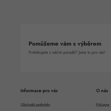
Pomůžeme vám s výběrem
Potřebujete s něčím poradit? Jsme tu pro vás!
Z
á
Informace pro vás
O nás
p
a
Obchodní podmínky
Půjčovna