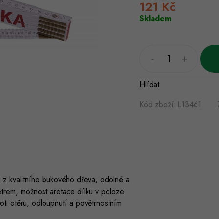
121 Kč
Měrná
cena:
Skladem
Hlídat
Kód zboží:
L13461
 z kvalitního bukového dřeva, odolné a
etrem, možnost aretace dílku v poloze
oti otěru, odloupnutí a povětrnostním