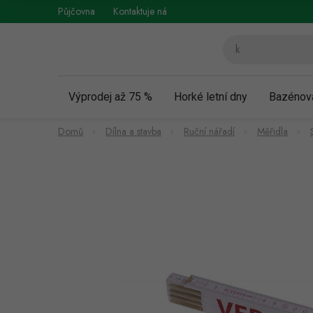
Přejít
Půjčovna
Kontaktuje nás
Obchodní podmínky
Vráce
na
obsah
Výprodej až 75 %
Horké letní dny
Bazénov
Domů
Dílna a stavba
Ruční nářadí
Měřidla