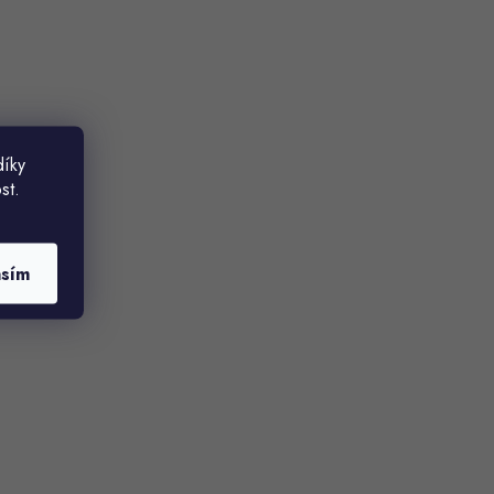
díky
st.
asím