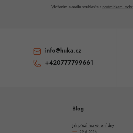
Vložením e-mailu souhlasíte s
podmínkami ochr
info
@
huka.cz
+420777799661
Blog
Jak přežít horké letní dny
29.6.2026