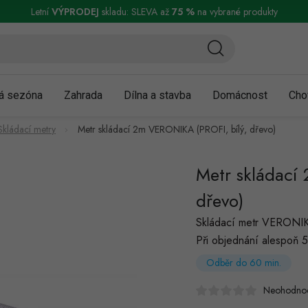
ní a reklamace
Podmínky ochrany osobních údajů
Obchodní podmínky
Letní
VÝPRODEJ
skladu: SLEVA až
75 %
na vybrané produkty
á sezóna
Zahrada
Dílna a stavba
Domácnost
Cho
Skládací metry
Metr skládací 2m VERONIKA (PROFI, bílý, dřevo)
Metr skládací
dřevo)
Skládací metr VERONI
Při objednání alespoň 5
Odběr do 60 min.
Neohodno