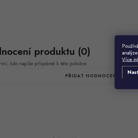
Používá
nocení produktu (0)
analýze
Více in
vní, kdo napíše příspěvek k této položce.
Nas
PŘIDAT HODNOCENÍ