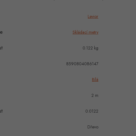
Levior
ie
Skládací metry
t
0.122 kg
8590804086147
Bílá
2 m
t
0.0122
Dřevo