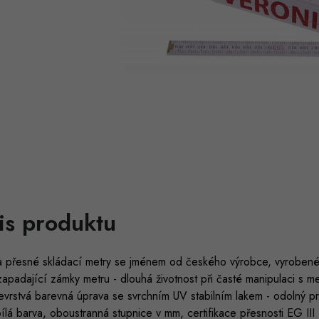
is produktu
í a přesné skládací metry se jménem od českého výrobce, vyrobené
apadající zámky metru - dlouhá životnost při časté manipulaci s m
evrstvá barevná úprava se svrchním UV stabilním lakem - odolný pr
bílá barva, oboustranná stupnice v mm, certifikace přesnosti EG III