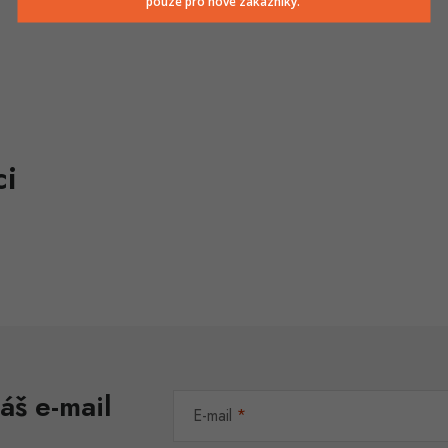
pouze pro nové zákazníky.
áš e-mail
E-mail