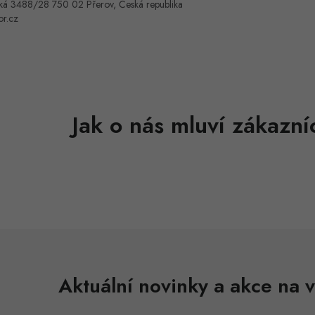
ká 3488/28 750 02 Přerov, Česká republika
or.cz
Aktuální novinky a akce na v