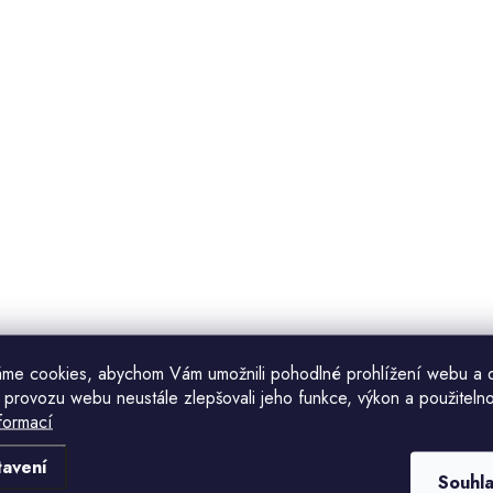
me cookies, abychom Vám umožnili pohodlné prohlížení webu a 
 provozu webu neustále zlepšovali jeho funkce, výkon a použitelno
formací
Komu ji máme poslat?
tavení
Souhl