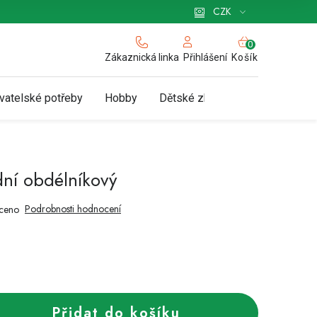
 pro podnikatele
Způsob doručení a platby
Zásady používání cookies
CZK
NÁKUPNÍ
KOŠÍK
Zákaznická linka
Košík
Přihlášení
vatelské potřeby
Hobby
Dětské zboží a hračky
N
dní obdélníkový
Podrobnosti hodnocení
ceno
Přidat do košíku