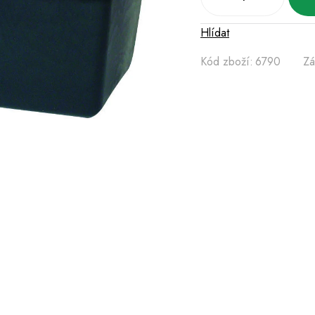
Hlídat
Kód zboží:
6790
Zá