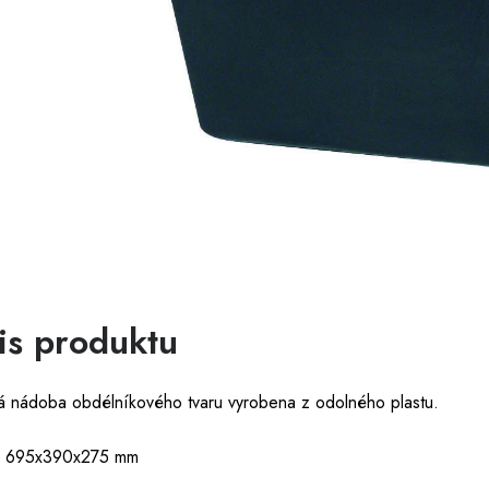
is produktu
á nádoba obdélníkového tvaru vyrobena z odolného plastu.
: 695x390x275 mm