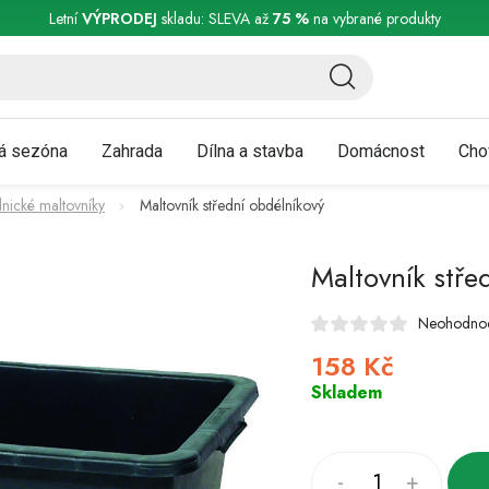
ní a reklamace
Podmínky ochrany osobních údajů
Obchodní podmínky
Letní
VÝPRODEJ
skladu: SLEVA až
75 %
na vybrané produkty
á sezóna
Zahrada
Dílna a stavba
Domácnost
Cho
nické maltovníky
Maltovník střední obdélníkový
Maltovník stře
Neohodno
158 Kč
Měrná
cena:
Skladem