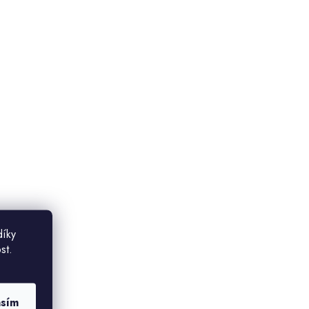
díky
st.
asím