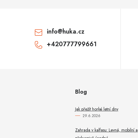
info
@
huka.cz
+420777799661
Blog
Jak přežít horké letní dny
29.6.2026
Zahrada v kalfasu: Levná, mobilní a
překvapivě úrodná