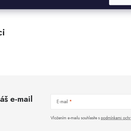
E-mailová adresa
CHCI SLEVU
Odesláním souhlasíte se
zásadami zpracování
osobních údajů
. Pro získání slevy je nutné
přihlásit se k odběru newsletteru. Sleva platí
pouze pro nové zákazníky.
áš e-mail
E-mail
Vložením e-mailu souhlasíte s
podmínkami ochr