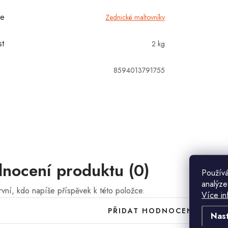
ie
Zednické maltovníky
t
2 kg
8594013791755
nocení produktu (0)
Používá
analýze
vní, kdo napíše příspěvek k této položce.
Více in
PŘIDAT HODNOCENÍ
Nas