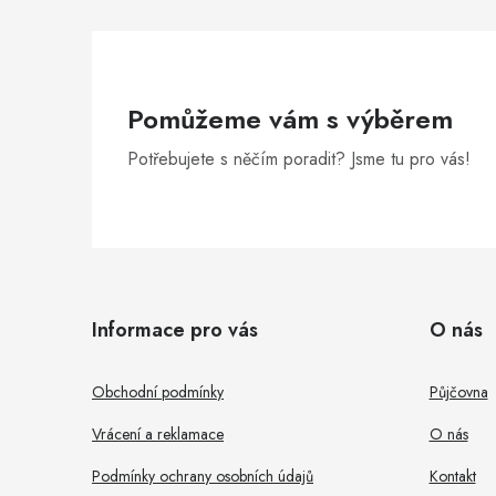
Pomůžeme vám s výběrem
Potřebujete s něčím poradit? Jsme tu pro vás!
Z
á
Informace pro vás
O nás
p
a
Obchodní podmínky
Půjčovna
t
Vrácení a reklamace
O nás
í
Podmínky ochrany osobních údajů
Kontakt