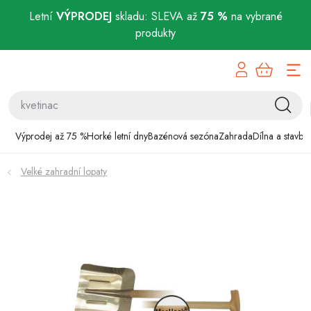
Letní
VÝPRODEJ
skladu: SLEVA až
75 %
na vybrané
produkty
Přejít
Výprodej až 75 %
na
obsah
Horké letní dny
Bazénová sezóna
Výprodej až 75 %
Horké letní dny
Bazénová sezóna
Zahrada
Dílna a stavba
Zahrada
Velké zahradní lopaty
Dílna a stavba
Domácnost
Chovatelské potřeby