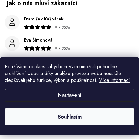
František Kašpárek
9.8.2026
Eva Šimonová
9.8.2026
Spokojenost
Používáme cookies, abychom Vám umožnili pohodlné
Jiří Jícha
prohlížení webu a díky analýze provozu webu neustále
zlepšovali jeho funkce, výkon a použitelnost.
Více informací
7.8.2026
Ján Kubala
Nastavení
7.8.2026
Všetko bolo super ale škoda že návod je len v polsky a
Souhlasím
anglicky .
Zobrazit další hodnocení