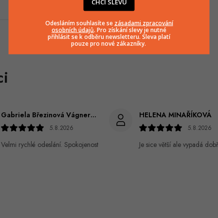
CHCI SLEVU
Odesláním souhlasíte se
zásadami zpracování
osobních údajů
. Pro získání slevy je nutné
přihlásit se k odběru newsletteru. Sleva platí
pouze pro nové zákazníky.
Gabriela Březinová Vágnerová
HELENA MINAŘÍKOVÁ
5.8.2026
5.8.2026
Velmi rychlé odeslání. Spokojenost
Je sice větší ale vypadá dob