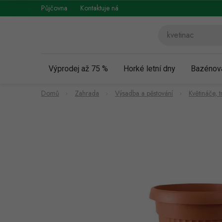
Přejít
Půjčovna
Kontaktuje nás
Obchodní podmínky
Vráce
na
obsah
Výprodej až 75 %
Horké letní dny
Bazénov
Domů
Zahrada
Výsadba a pěstování
Květináče, t