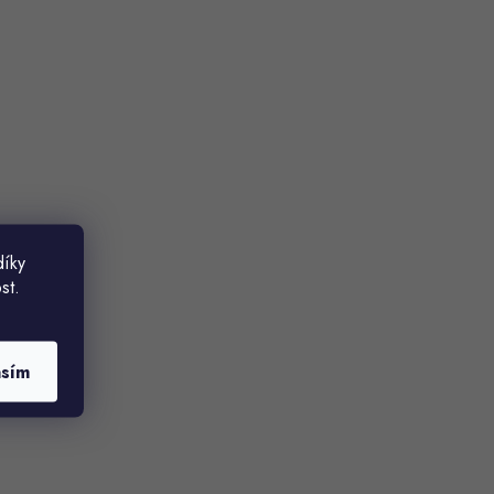
díky
st.
asím