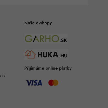
Naše e-shopy
Přijímáme online platby
e ve