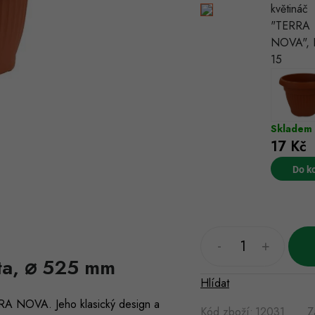
květináč
"TERRA
NOVA",
15
Skladem
17 Kč
Do k
ta, ⌀ 525 mm
Hlídat
RRA NOVA. Jeho klasický design a
Kód zboží:
12031
Z