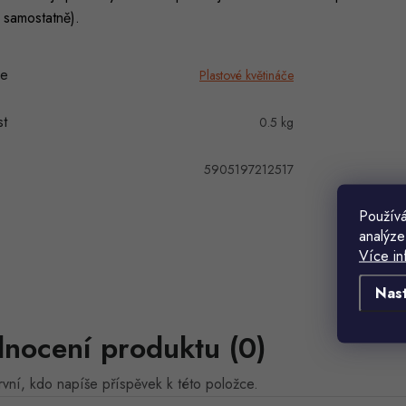
 samostatně).
ie
Plastové květináče
t
0.5 kg
5905197212517
Používá
analýze
Více in
Nas
nocení produktu (0)
vní, kdo napíše příspěvek k této položce.