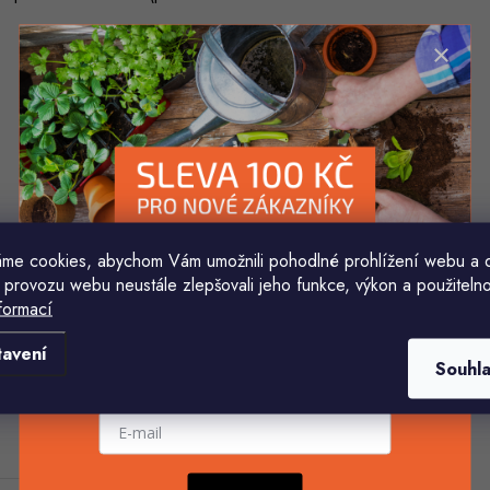
me cookies, abychom Vám umožnili pohodlné prohlížení webu a 
 provozu webu neustále zlepšovali jeho funkce, výkon a použitelno
formací
Komu ji máme poslat?
tavení
Souhl
E-mailová adresa