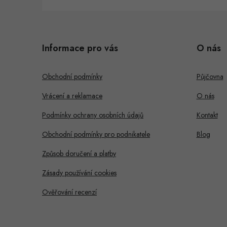
Z
á
Informace pro vás
O nás
p
a
Obchodní podmínky
Půjčovna
t
Vrácení a reklamace
O nás
í
Podmínky ochrany osobních údajů
Kontakt
Obchodní podmínky pro podnikatele
Blog
Způsob doručení a platby
Zásady používání cookies
Ověřování recenzí