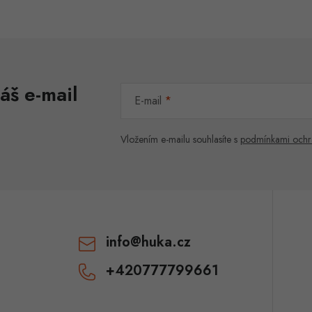
áš e-mail
E-mail
Vložením e-mailu souhlasíte s
podmínkami ochr
info
@
huka.cz
+420777799661