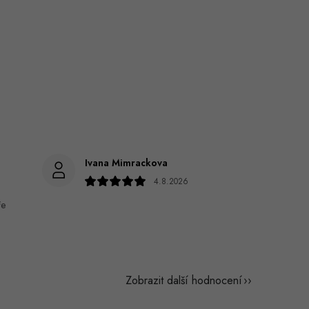
Ivana Mimrackova
4.8.2026
ře
Zobrazit další hodnocení