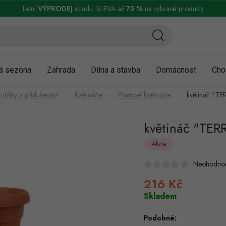
ní a reklamace
Podmínky ochrany osobních údajů
Obchodní podmínky
Letní
VÝPRODEJ
skladu: SLEVA až
75 %
na vybrané produkty
á sezóna
Zahrada
Dílna a stavba
Domácnost
Cho
ruhlíky a příslušenství
Květináče
Plastové květináče
květináč "T
květináč "TE
Akce
Neohodno
216 Kč
Měrná
cena:
Skladem
Podobné: