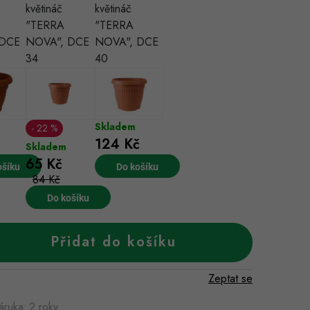
květináč
květináč
"TERRA
"TERRA
 DCE
NOVA", DCE
NOVA", DCE
34
40
Skladem
22 %
124 Kč
Skladem
65 Kč
ošíku
Do košíku
84 Kč
Do košíku
Přidat do košíku
Zeptat se
áruka
:
2 roky