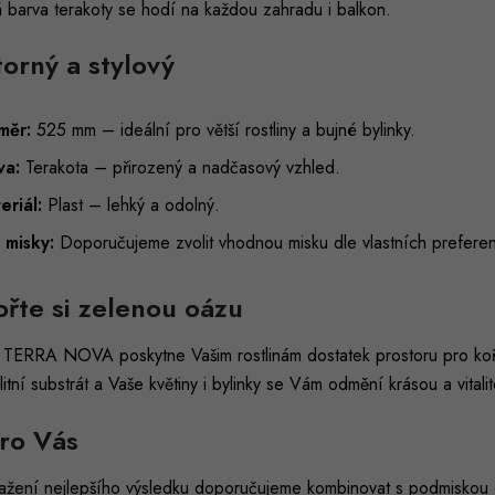
 barva terakoty se hodí na každou zahradu i balkon.
torný a stylový
měr:
525 mm – ideální pro větší rostliny a bujné bylinky.
va:
Terakota – přirozený a nadčasový vzhled.
eriál:
Plast – lehký a odolný.
 misky:
Doporučujeme zvolit vhodnou misku dle vlastních preferen
ořte si zelenou oázu
č TERRA NOVA poskytne Vašim rostlinám dostatek prostoru pro koře
alitní substrát a Vaše květiny i bylinky se Vám odmění krásou a vitali
pro Vás
ažení nejlepšího výsledku doporučujeme kombinovat s podmiskou