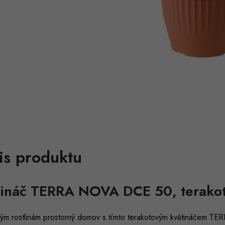
is produktu
tináč TERRA NOVA DCE 50, terako
vým rostlinám prostorný domov s tímto terakotovým květináčem TE