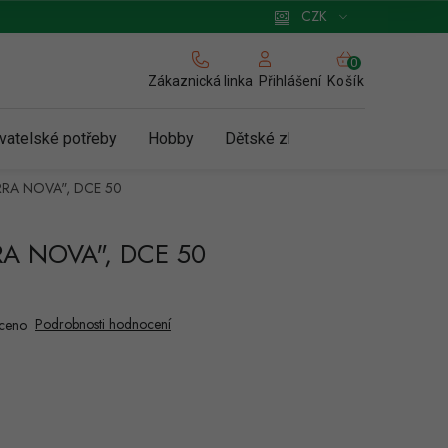
 pro podnikatele
Způsob doručení a platby
Zásady používání cookies
CZK
NÁKUPNÍ
KOŠÍK
Zákaznická linka
Košík
Přihlášení
vatelské potřeby
Hobby
Dětské zboží a hračky
N
ERRA NOVA", DCE 50
RRA NOVA", DCE 50
Podrobnosti hodnocení
ceno