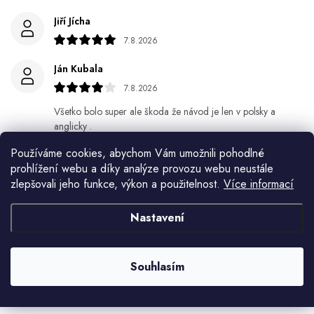
Jiří Jícha
7.8.2026
Ján Kubala
7.8.2026
Všetko bolo super ale škoda že návod je len v polsky a
anglicky .
Používáme cookies, abychom Vám umožnili pohodlné
Gabriela Březinová Vágnerová
prohlížení webu a díky analýze provozu webu neustále
5.8.2026
zlepšovali jeho funkce, výkon a použitelnost.
Více informací
Velmi rychlé odeslání. Spokojenost
Nastavení
HELENA MINAŘÍKOVÁ
5.8.2026
Souhlasím
Je sice větší ale vypadá dobře
Zobrazit další hodnocení