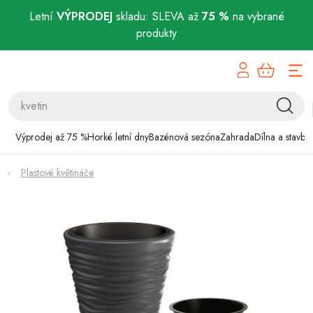
Letní
VÝPRODEJ
skladu: SLEVA až
75 %
na vybrané
produkty
Přejít
Výprodej až 75 %
na
obsah
Horké letní dny
Bazénová sezóna
Výprodej až 75 %
Horké letní dny
Bazénová sezóna
Zahrada
Dílna a stavba
Zahrada
Plastové květináče
Dílna a stavba
Domácnost
Chovatelské potřeby