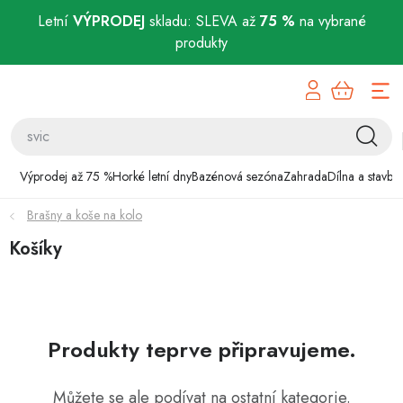
Letní
VÝPRODEJ
skladu: SLEVA až
75 %
na vybrané
produkty
Přejít
Výprodej až 75 %
na
obsah
Horké letní dny
Bazénová sezóna
Výprodej až 75 %
Horké letní dny
Bazénová sezóna
Zahrada
Dílna a stavba
Brašny a koše na kolo
Zahrada
Košíky
Dílna a stavba
Domácnost
Produkty teprve připravujeme.
Chovatelské potřeby
Můžete se ale podívat na ostatní kategorie.