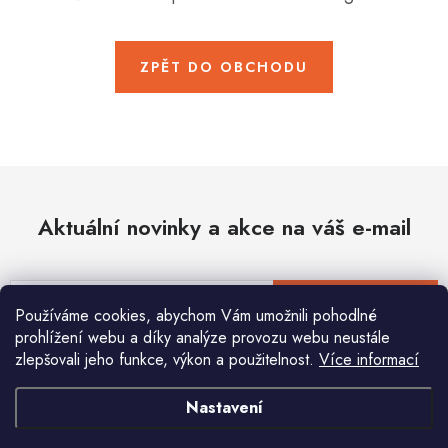
Hobby
Dětské zboží a hračky
ZPĚT DO OBCHODU
Novinky
World Cleanup Day
Akční ceny
Aktuální novinky a akce na váš e-mail
Půjčovna
Kontaktuje nás
Obchodní podmínky
Vrácení a reklamace
Podmínky ochrany osobních údajů
E-mail
PŘIHLÁSIT SE
Používáme cookies, abychom Vám umožnili pohodlné
Obchodní podmínky pro podnikatele
Způsob doručení a platby
prohlížení webu a díky analýze provozu webu neustále
Zásady používání cookies
O nás
Blog
zlepšovali jeho funkce, výkon a použitelnost.
Více informací
Vložením e-mailu souhlasíte s
podmínkami ochrany osobních údajů
Nastavení