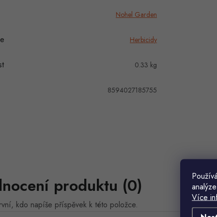
Nohel Garden
ie
Herbicidy
t
0.33 kg
8594027185755
Používá
nocení produktu (0)
analýze
Více in
vní, kdo napíše příspěvek k této položce.