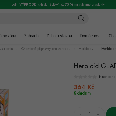
ní a reklamace
Podmínky ochrany osobních údajů
Obchodní podmínky
Letní
VÝPRODEJ
skladu: SLEVA až
75 %
na vybrané produkty
á sezóna
Zahrada
Dílna a stavba
Domácnost
Cho
a rostlin
Chemické přípravky pro zahradu
Herbicidy
Herbici
Herbicid GLA
Neohodno
364 Kč
Měrná
cena:
Skladem