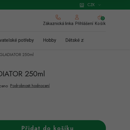
 pro podnikatele
Způsob doručení a platby
Zásady používání cookies
CZK
NÁKUPNÍ
KOŠÍK
Zákaznická linka
Košík
Přihlášení
vatelské potřeby
Hobby
Dětské zboží a hračky
N
d GLADIATOR 250ml
DIATOR 250ml
Podrobnosti hodnocení
ceno
Přidat do košíku