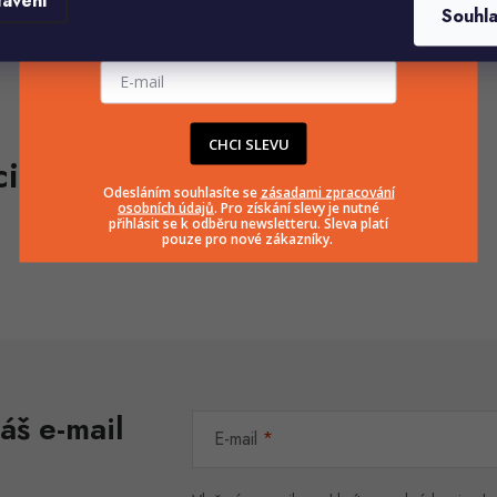
tavení
Souhl
E-mailová adresa
CHCI SLEVU
Odesláním souhlasíte se
zásadami zpracování
osobních údajů
. Pro získání slevy je nutné
přihlásit se k odběru newsletteru. Sleva platí
pouze pro nové zákazníky.
áš e-mail
E-mail