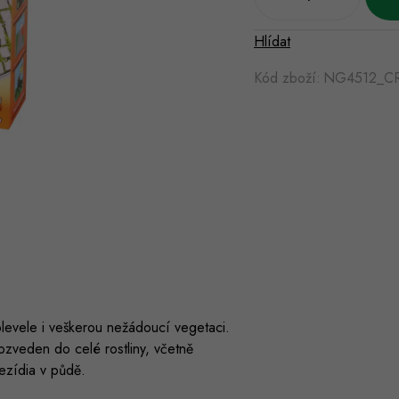
Hlídat
Kód zboží:
NG4512_C
plevele i veškerou nežádoucí vegetaci.
rozveden do celé rostliny, včetně
ezídia v půdě.