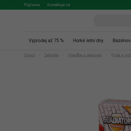
Přejít
Půjčovna
Kontaktuje nás
Obchodní podmínky
Vráce
na
obsah
Výprodej až 75 %
Horké letní dny
Bazénov
Domů
Zahrada
Výsadba a pěstování
Půda a výživ