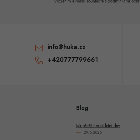
Vložením e-mailu souhlasíte s
podmínkami ochr
info
@
huka.cz
+420777799661
Blog
Jak přežít horké letní dny
29.6.2026