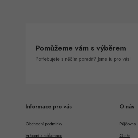
Pomůžeme vám s výběrem
Potřebujete s něčím poradit? Jsme tu pro vás!
Z
á
Informace pro vás
O nás
p
a
Obchodní podmínky
Půjčovna
t
Vrácení a reklamace
O nás