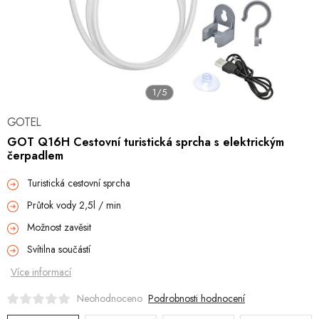
Hobby
Dětské zboží a hračky
Novinky
1/5
World Cleanup Day
GOTEL
GOT Q16H Cestovní turistická sprcha s elektrickým
Akční ceny
čerpadlem
Půjčovna
Kontaktuje nás
Obchodní podmínky
Vrácení a reklamace
Turistická cestovní sprcha
Průtok vody 2,5l / min
Možnost zavěsit
Svítilna součástí
Více informací
Podrobnosti hodnocení
Neohodnoceno