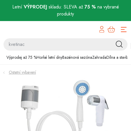
Letní
VÝPRODEJ
skladu: SLEVA až
75 %
na vybrané
produkty
Přejít
Výprodej až 75 %
na
obsah
Horké letní dny
Bazénová sezóna
Výprodej až 75 %
Horké letní dny
Bazénová sezóna
Zahrada
Dílna a stavba
Zahrada
Ostatní vybavení
Dílna a stavba
Domácnost
Chovatelské potřeby