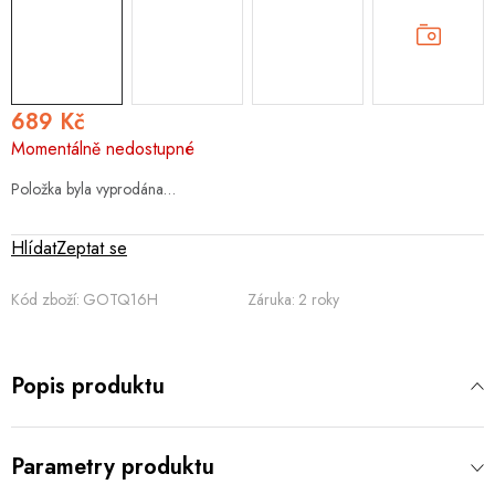
689 Kč
Měrná
Momentálně nedostupné
cena:
Položka byla vyprodána…
Hlídat
Zeptat se
Kód zboží:
GOTQ16H
Záruka
:
2 roky
Popis produktu
Parametry produktu