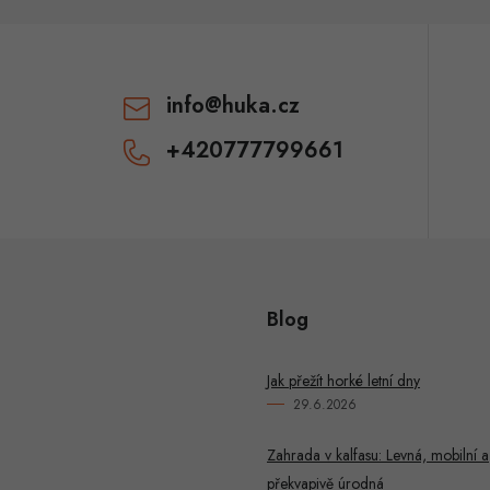
info
@
huka.cz
+420777799661
Blog
Jak přežít horké letní dny
29.6.2026
Zahrada v kalfasu: Levná, mobilní a
překvapivě úrodná