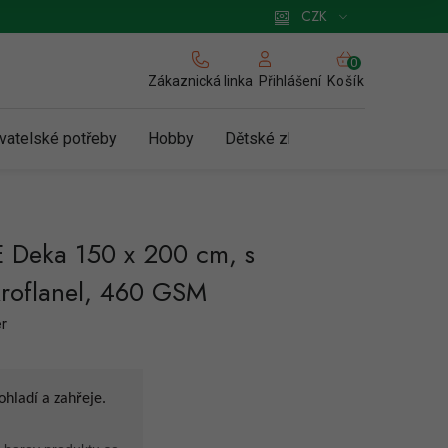
 pro podnikatele
Způsob doručení a platby
Zásady používání cookies
CZK
NÁKUPNÍ
KOŠÍK
Zákaznická linka
Košík
Přihlášení
vatelské potřeby
Hobby
Dětské zboží a hračky
N
eka 150 x 200 cm, s
roflanel, 460 GSM
r
hladí a zahřeje.