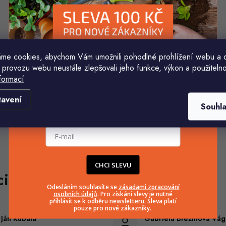
me cookies, abychom Vám umožnili pohodlné prohlížení webu a 
 provozu webu neustále zlepšovali jeho funkce, výkon a použitelno
formací
Komu ji máme poslat?
tavení
Souhl
E-mailová adresa
CHCI SLEVU
Odesláním souhlasíte se
zásadami zpracování
osobních údajů
. Pro získání slevy je nutné
přihlásit se k odběru newsletteru. Sleva platí
pouze pro nové zákazníky.
Ján Kubala