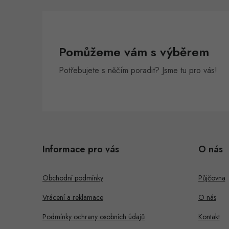
Pomůžeme vám s výběrem
Potřebujete s něčím poradit? Jsme tu pro vás!
Z
á
Informace pro vás
O nás
p
a
Obchodní podmínky
Půjčovna
t
Vrácení a reklamace
O nás
í
Podmínky ochrany osobních údajů
Kontakt