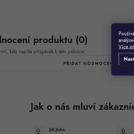
Používá
nocení produktu (0)
analýze
Více in
vní, kdo napíše příspěvek k této položce.
Nas
PŘIDAT HODNOCENÍ
Jiří Jícha