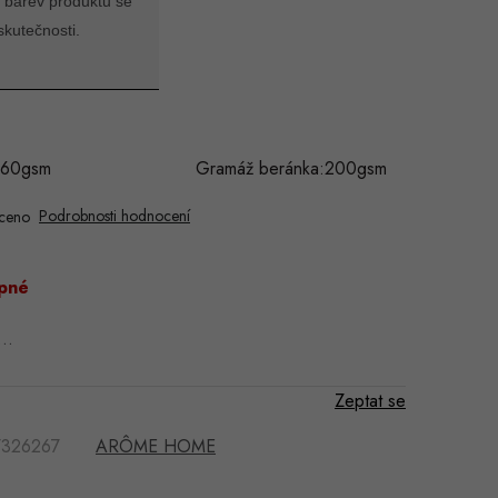
 barev produktu se
skutečnosti.
 dílu:260gsm Gramáž beránka:200gsm
Podrobnosti hodnocení
ceno
pné
a…
Zeptat se
7326267
ARÔME HOME