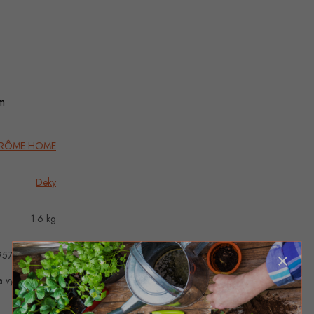
m
RÔME HOME
Deky
1.6 kg
95717326267
la vyprodána…