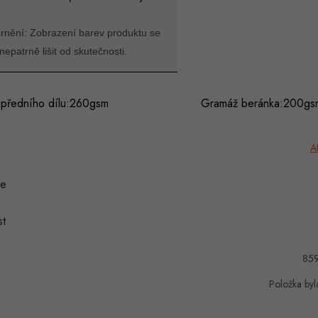
rnění: Zobrazení barev produktu se
epatrně lišit od skutečnosti.
ž předního dílu:260gsm Gramáž beránka:200gs
A
ie
t
85
Položka by