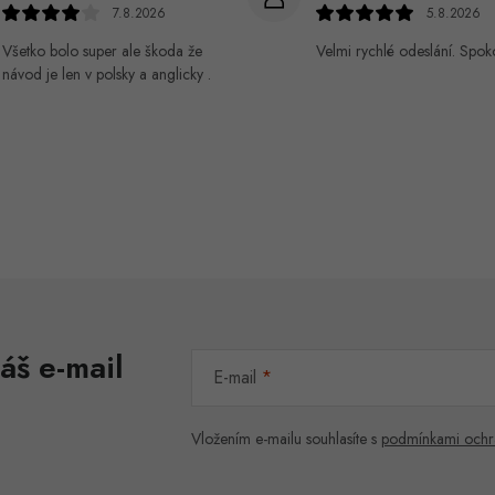
7.8.2026
5.8.2026
Všetko bolo super ale škoda že
Velmi rychlé odeslání. Spok
návod je len v polsky a anglicky .
áš e-mail
E-mail
Vložením e-mailu souhlasíte s
podmínkami ochr