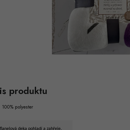
is produktu
l: 100% polyester
lanelová deka pohladí a zahřeje.