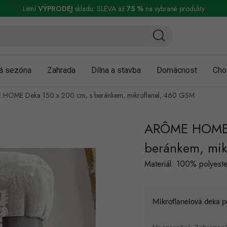
ní a reklamace
Podmínky ochrany osobních údajů
Obchodní podmínky
Letní
VÝPRODEJ
skladu: SLEVA až
75 %
na vybrané produkty
á sezóna
Zahrada
Dílna a stavba
Domácnost
Cho
HOME Deka 150 x 200 cm, s beránkem, mikroflanel, 460 GSM
ARÔME HOME D
beránkem, mik
Materiál: 100% polyeste
Mikroflanelová deka po