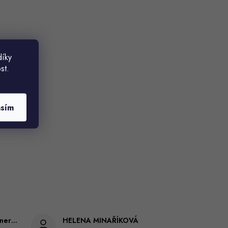
díky
st.
asím
Gabriela Březinová Vágnerová
HELENA MINAŘÍKOVÁ