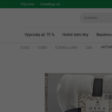
Přejít
Půjčovna
Kontaktuje nás
Obchodní podmínky
Vráce
na
obsah
Výprodej až 75 %
Horké letní dny
Bazénov
Domů
Hobby
Polštáře a deky
Deky
ARÔME 